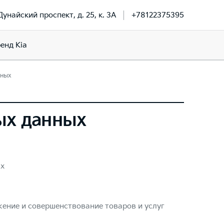
Дунайский проспект, д. 25, к. 3А
+78122375395
енд Kia
нных
ых данных
ых
ение и совершенствование товаров и услуг